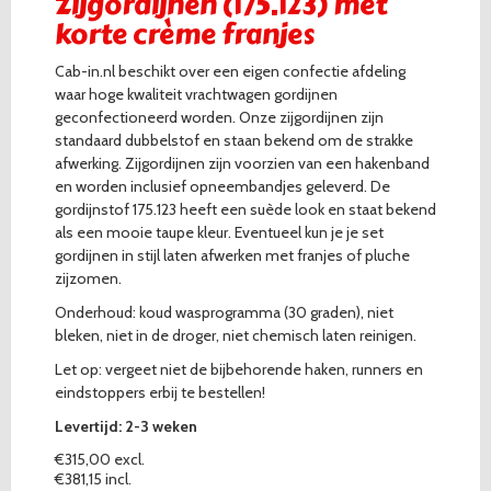
Zijgordijnen (175.123) met
korte crème franjes
Cab-in.nl beschikt over een eigen confectie afdeling
waar hoge kwaliteit vrachtwagen gordijnen
geconfectioneerd worden. Onze zijgordijnen zijn
standaard dubbelstof en staan bekend om de strakke
afwerking. Zijgordijnen zijn voorzien van een hakenband
en worden inclusief opneembandjes geleverd. De
gordijnstof 175.123 heeft een suède look en staat bekend
als een mooie taupe kleur. Eventueel kun je je set
gordijnen in stijl laten afwerken met franjes of pluche
zijzomen.
Onderhoud: koud wasprogramma (30 graden), niet
bleken, niet in de droger, niet chemisch laten reinigen.
Let op: vergeet niet de bijbehorende haken, runners en
eindstoppers erbij te bestellen!
Levertijd: 2-3 weken
€315,00 excl.
€381,15 incl.