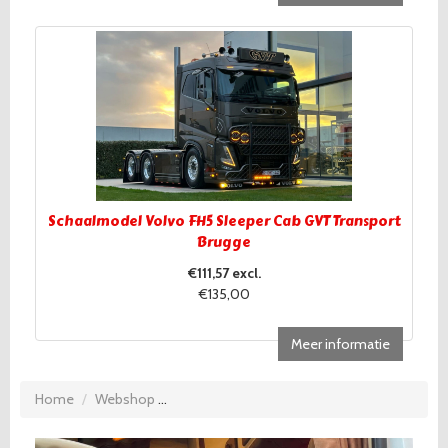
Schaalmodel Volvo FH5 Sleeper Cab GVT Transport
Brugge
€111,57 excl.
€135,00
Meer informatie
Home
Webshop
Zijgordijnen (175.123) met korte crème franje