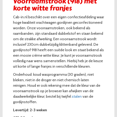
Voorraamstrook (918) met
korte witte franjes
Cab-in.nl beschikt over een eigen confectieafdeling waar
hoge kwaliteit vrachtwagen gordijnen geconfectioneerd
worden. Onze voorraamstroken, ook bekend als
raambanden, zijn standaard dubbelstof en staan bekend
om de strakke afwerking. Een voorraamstrook wordt
inclusief 230cm dubbelzijdig klittenband geleverd. De
gordijnstof 918 heeft een suède look en staat bekend als
een mooie crème witte kleur. Je kunt je voorraamstrook
volledig naar wens samenstellen. Hierbij heb je de keuze
uit korte of lange franjes in verschillende kleuren.
Onderhoud: koud wasprogramma (30 graden), niet
bleken, niet in de droger en niet chemisch laten
reinigen. Houd er ook rekening mee dat de kleur van de
voorraamstrook op je browser kan afwijken van de
daadwerkelijke kleur; bestel bij twijfel
stalen
van de
gordijnstoffen.
Levertijd: 2-3 weken