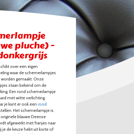
merlampje
we pluche) -
donkergrijs
schikt over een eigen
deling waar de schemerlampjes
 worden gemaakt. Onze
jes staan bekend om de
rking. Een rond schemerlampje
ard met witte verlichting
ar je kunt er ook een
rood
stellen. Het schemerlampje is
 originele blauwe Deense
rdt afgewerkt met franjes naar
j je de keuze hebt uit korte of