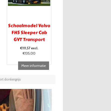
Schaalmodel Volvo
FH5 Sleeper Cab
GVT Transport
Brugge
€111,57 excl.
€135,00
Meer informatie
rt donkergrijs