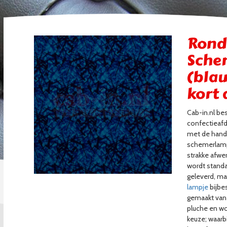
Rond
Sche
(blau
kort 
Cab-in.nl be
confectieaf
met de hand
schemerlamp
strakke afwe
wordt standa
geleverd, ma
lampje
bijbe
gemaakt van
pluche en wo
keuze; waarbi