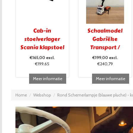
Cab-in
Schaalmodel
stoelverlager
Gabriëlse
Scania klapstoel
Transport /
UITVERKOCHT!!!
€165,00 excl.
€199,00 excl.
€199,65
€240,79
Meer informatie
Meer informatie
Home
Webshop
Rond Schemerlampje (blauwe pluche) - ko