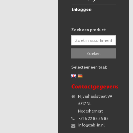
Inloggen
Zoek een product:
Zoeken
Selecteer een taal:
Contactgegevens
Nijverheidstraat 9A
5317 NL
Nederhemert
+31 6 22 85 35 85
info@cab-in.nl