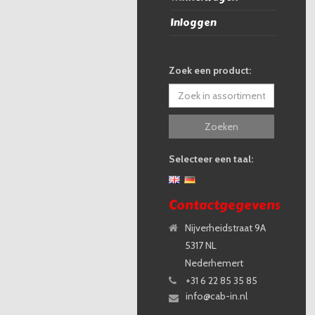
Inloggen
Zoek een product:
Zoeken
Selecteer een taal:
Contactgegevens
Nijverheidstraat 9A
5317 NL
Nederhemert
+31 6 22 85 35 85
info@cab-in.nl