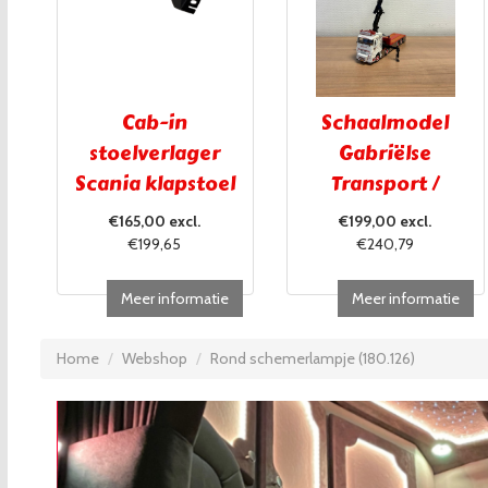
Cab-in
Schaalmodel
stoelverlager
Gabriëlse
Scania klapstoel
Transport /
UITVERKOCHT!!!
€165,00 excl.
€199,00 excl.
€199,65
€240,79
Meer informatie
Meer informatie
Home
Webshop
Rond schemerlampje (180.126)