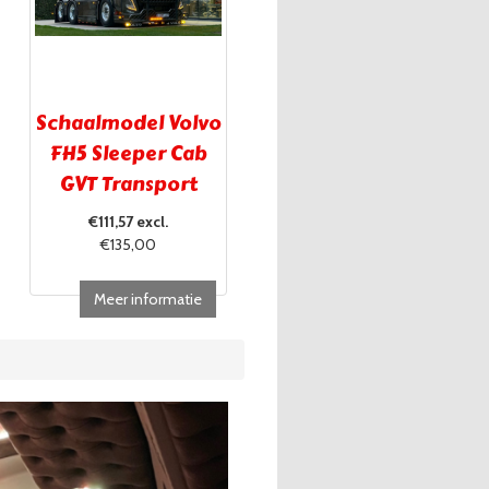
Schaalmodel Volvo
FH5 Sleeper Cab
GVT Transport
Brugge
€111,57 excl.
€135,00
Meer informatie