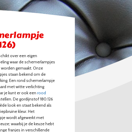
merlampje
126)
schikt over een eigen
deling waar de schemerlampjes
 worden gemaakt. Onze
jes staan bekend om de
rking. Een rond schemerlampje
ard met witte verlichting
ar je kunt er ook een
rood
tellen. De gordijnstof 180.126
ède look en staat bekend als
epbruine kleur. Het
je wordt afgewerkt met
keuze; waarbij je de keuze hebt
lange franjes in verschillende