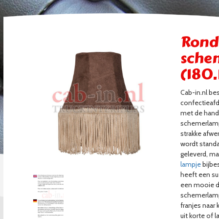
Rond
sche
(180.
Cab-in.nl be
confectieaf
met de hand
schemerlamp
strakke afwe
wordt standa
geleverd, ma
lampje
bijbes
heeft een su
een mooie di
schemerlamp
franjes naar 
uit korte of 