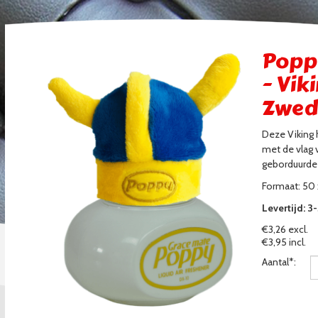
Popp
- Vik
Zwed
Deze Viking 
met de vlag
geborduurde
Formaat: 50
Levertijd: 
€3,26 excl.
€3,95 incl.
Aantal*: