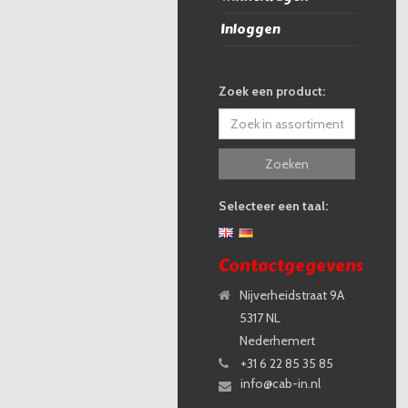
Inloggen
Zoek een product:
Zoeken
Selecteer een taal:
Contactgegevens
Nijverheidstraat 9A
5317 NL
Nederhemert
+31 6 22 85 35 85
info@cab-in.nl