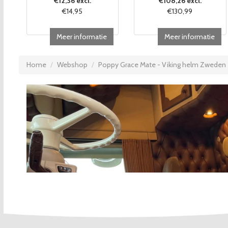
€12,36 excl.
€108,26 excl.
€14,95
€130,99
Meer informatie
Meer informatie
Home
Webshop
Poppy Grace Mate - Viking helm Zweden