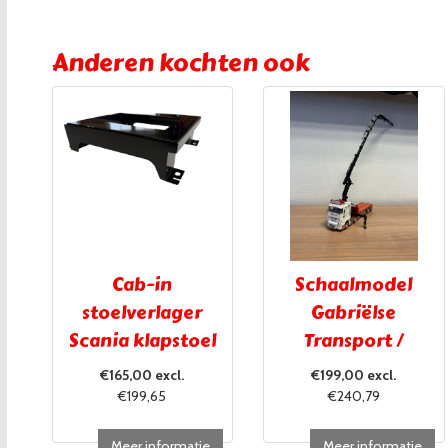
Anderen kochten ook
Cab-in
Schaalmodel
stoelverlager
Gabriëlse
Scania klapstoel
Transport /
UITVERKOCHT!!!
€165,00 excl.
€199,00 excl.
€199,65
€240,79
Meer informatie
Meer informatie