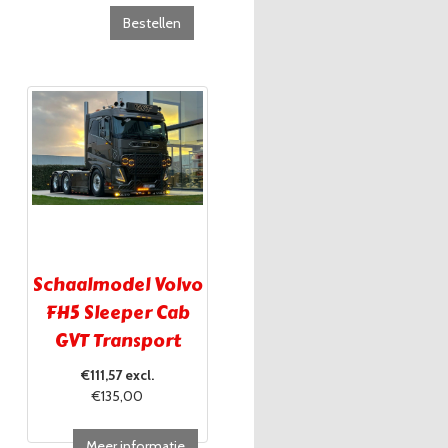
Bestellen
Schaalmodel Volvo
FH5 Sleeper Cab
GVT Transport
Brugge
€111,57 excl.
€135,00
Meer informatie