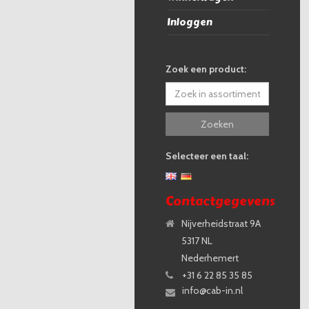
Inloggen
Zoek een product:
Zoeken
Selecteer een taal:
Contactgegevens
Nijverheidstraat 9A
5317 NL
Nederhemert
+31 6 22 85 35 85
info@cab-in.nl