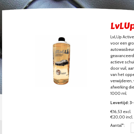
LvLU
LvLUp Active
voor een gro
autowasbeur
geavanceerd
actieve schu
door vuil, a
van het oppe
verwijderen,
afwerking die
1000 ml.
Levertijd: 
€16,53 excl.
€20,00 incl.
Aantal*: