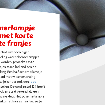
merlampje
 met korte
e franjes
schikt over een eigen
deling waar schemerlampjes
 worden gemaakt. Onze
jes staan bekend om de
rking. Een half schemerlampje
ard met witte verlichting
ar je kunt er ook een
rood
tellen. De gordijnstof 124 heeft
ok en staat bekend als een
ruine kleur. Het schemerlampje
rkt met franjes naar keuze. Je