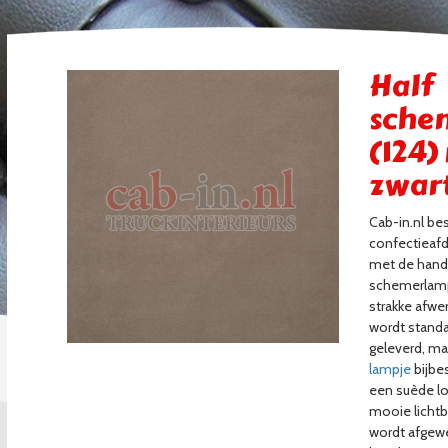
Half
sche
(124)
zwart
Cab-in.nl be
confectieaf
met de hand
schemerlamp
strakke afwe
wordt standa
geleverd, ma
lampje
bijbes
een suède lo
mooie lichtb
wordt afgewe