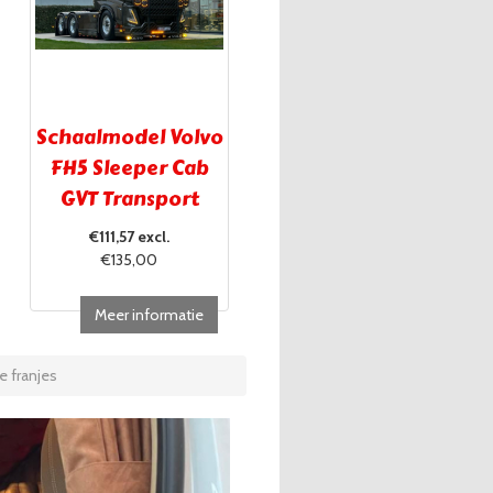
Schaalmodel Volvo
FH5 Sleeper Cab
GVT Transport
Brugge
€111,57 excl.
€135,00
Meer informatie
e franjes