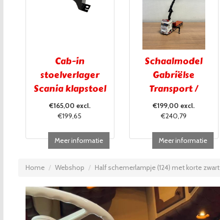
Cab-in
Schaalmodel
stoelverlager
Gabriëlse
Scania klapstoel
Transport /
UITVERKOCHT!!!
€165,00 excl.
€199,00 excl.
€199,65
€240,79
Meer informatie
Meer informatie
Home
Webshop
Half schemerlampje (124) met korte zwart