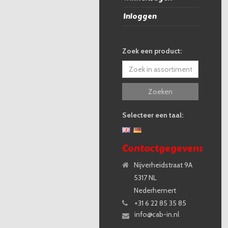
Inloggen
Zoek een product:
Zoeken
Selecteer een taal:
Contactgegevens
Nijverheidstraat 9A
5317 NL
Nederhemert
+31 6 22 85 35 85
info@cab-in.nl