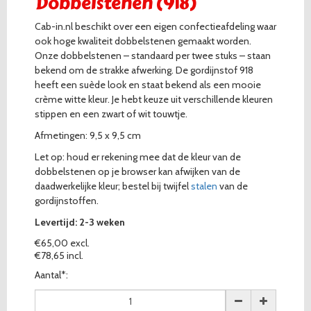
Dobbelstenen (918)
Cab-in.nl beschikt over een eigen confectieafdeling waar
ook hoge kwaliteit dobbelstenen gemaakt worden.
Onze dobbelstenen – standaard per twee stuks – staan
bekend om de strakke afwerking. De gordijnstof 918
heeft een suède look en staat bekend als een mooie
crème witte kleur. Je hebt keuze uit verschillende kleuren
stippen en een zwart of wit touwtje.
Afmetingen: 9,5 x 9,5 cm
Let op: houd er rekening mee dat de kleur van de
dobbelstenen op je browser kan afwijken van de
daadwerkelijke kleur; bestel bij twijfel
stalen
van de
gordijnstoffen.
Levertijd: 2-3 weken
€65,00 excl.
€78,65 incl.
Aantal*: