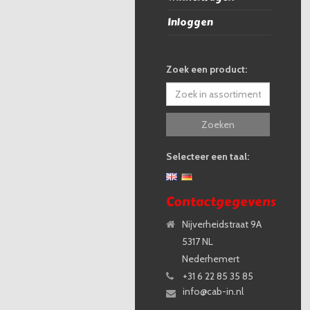
Inloggen
Zoek een product:
Zoeken
Selecteer een taal:
Contactgegevens
Nijverheidstraat 9A
5317 NL
Nederhemert
+31 6 22 85 35 85
info@cab-in.nl