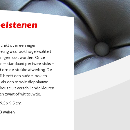
elstenen
schikt over een eigen
eling waar ook hoge kwaliteit
n gemaakt worden. Onze
 – standaard per twee stuks –
 om de strakke afwerking. De
611 heeft een suède look en
d als een mooie diepblauwe
t keuze uit verschillende kleuren
en zwart of wit touwtje.
9,5 x 9,5 cm.
2-3 weken