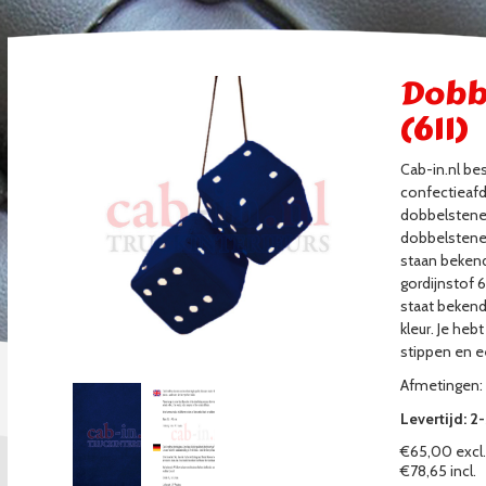
Dobb
(611)
Cab-in.nl be
confectieafd
dobbelstene
dobbelstenen
staan bekend
gordijnstof 
staat beken
kleur. Je heb
stippen en e
Afmetingen: 
Levertijd: 
€65,00 excl.
€78,65 incl.