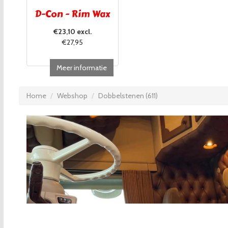
D-Con - Rim Wax
€23,10 excl.
€27,95
Meer informatie
Home
Webshop
Dobbelstenen (611)