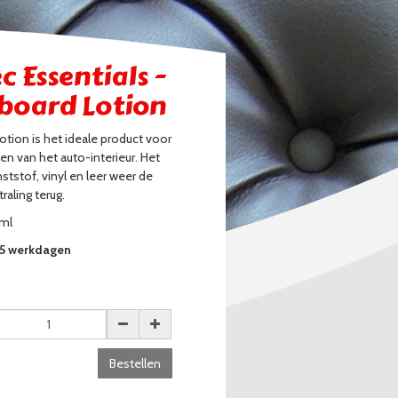
c Essentials -
board Lotion
tion is het ideale product voor
en van het auto-interieur. Het
ststof, vinyl en leer weer de
traling terug.
ml
3-5 werkdagen
Bestellen