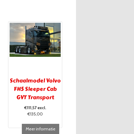
Schaalmodel Volvo
FH5 Sleeper Cab
GVT Transport
Brugge
€111,57 excl.
€135,00
Meer informatie