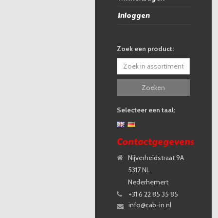
Inloggen
Zoek een product:
Zoeken
Selecteer een taal:
Contactgegevens
Nijverheidstraat 9A
5317 NL
Nederhemert
+31 6 22 85 35 85
info@cab-in.nl