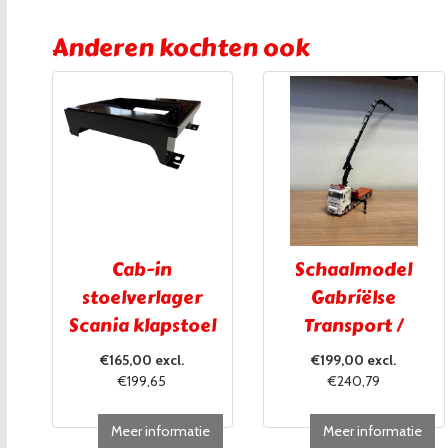
Anderen kochten ook
Cab-in
Schaalmodel
stoelverlager
Gabriëlse
Scania klapstoel
Transport /
UITVERKOCHT!!!
€165,00 excl.
€199,00 excl.
€199,65
€240,79
Meer informatie
Meer informatie