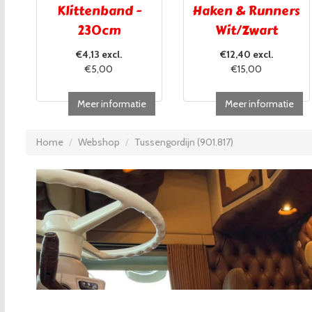
Klittenband -
Haken & Runners
230cm
Wit/Zwart
€4,13 excl.
€12,40 excl.
€5,00
€15,00
Meer informatie
Meer informatie
Home
Webshop
Tussengordijn (901.817)