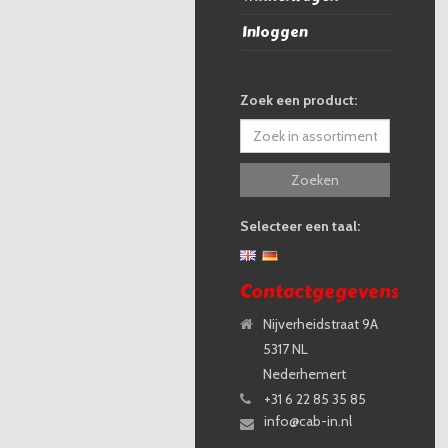
Inloggen
Zoek een product:
Zoeken
Selecteer een taal:
Contactgegevens
Nijverheidstraat 9A
5317 NL
Nederhemert
+31 6 22 85 35 85
info@cab-in.nl