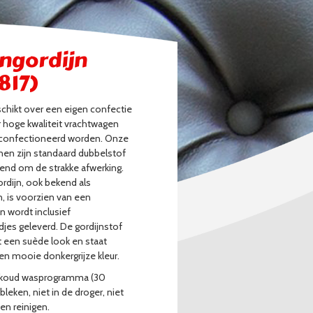
ngordijn
817)
schikt over een eigen confectie
r hoge kwaliteit vrachtwagen
econfectioneerd worden. Onze
nen zijn standaard dubbelstof
end om de strakke afwerking.
rdijn, ook bekend als
n, is voorzien van een
 wordt inclusief
es geleverd. De gordijnstof
t een suède look en staat
en mooie donkergrijze kleur.
 koud wasprogramma (30
 bleken, niet in de droger, niet
en reinigen.