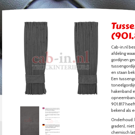
Tusse
(901.
Cab-in.nl be
afdeling waa
gordijnen g
tussengordij
en staan bek
Een tussengo
toneelgordij
hakenband en
opneembandj
901.817 heef
bekend als e
Onderhoud:
graden), niet
chemisch lat