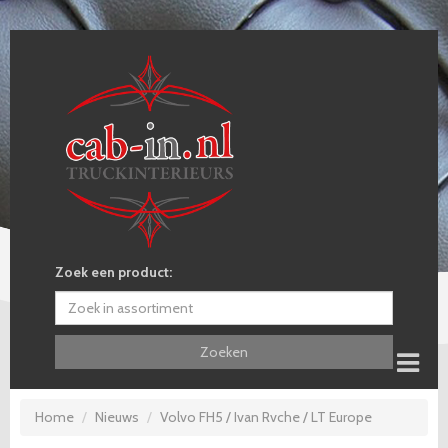
Zoek een product:
Zoeken
Home
Nieuws
Volvo FH5 / Ivan Rvche / LT Europe