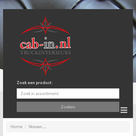
Zoek een product:
Zoeken
Home
Nieuws
Scania NG-S V8 / Daniël Eckhardt / Eckhardt Fr