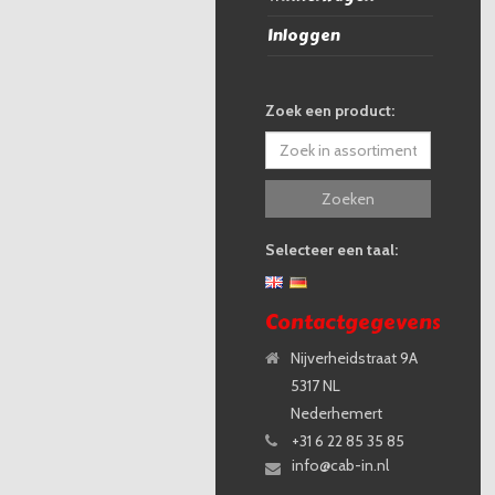
Inloggen
Zoek een product:
Zoeken
Selecteer een taal:
Contactgegevens
Nijverheidstraat 9A
5317 NL
Nederhemert
+31 6 22 85 35 85
info@cab-in.nl