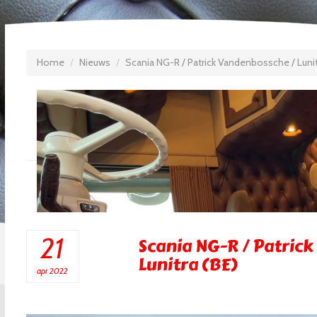
Home
Nieuws
Scania NG-R / Patrick Vandenbossche / Lunit
21
Scania NG-R / Patric
Lunitra (BE)
apr 2022