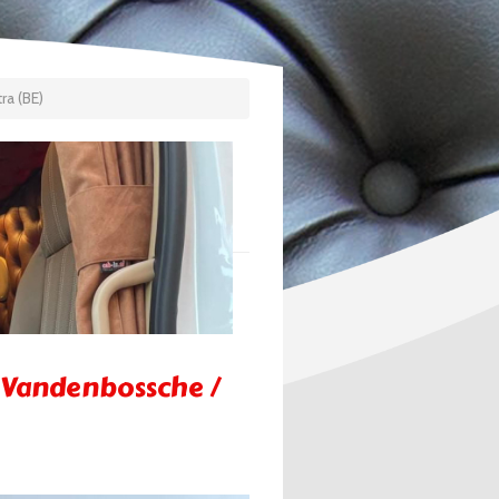
ra (BE)
k Vandenbossche /